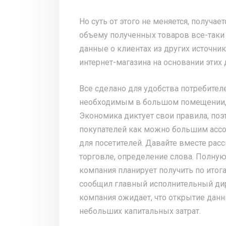
Но суть от этого не меняется, получает
объему полученных товаров все-таки
данные о клиентах из других источни
интернет-магазина на основании этих 
Все сделано для удобства потребител
необходимым в большом помещении, а
Экономика диктует свои правила, по
покупателей как можно большим ассо
для посетителей. Давайте вместе рассмо
торговле, определение слова. Полну
компания планирует получить по итога
сообщил главный исполнительный дир
компания ожидает, что открытие данн
небольших капитальных затрат.