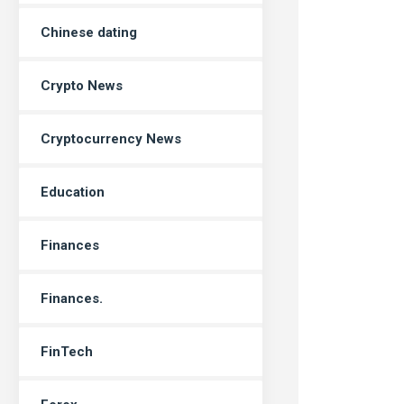
Chinese dating
Crypto News
Cryptocurrency News
Education
Finances
Finances.
FinTech