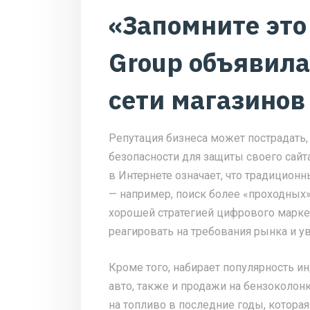
«Запомните это 
Group объявила
сети магазино
Репутация бизнеса может пострадать,
безопасности для защиты своего сайт
в Интернете означает, что традиционн
— например, поиск более «проходных»
хорошей стратегией цифрового марке
реагировать на требования рынка и у
Кроме того, набирает популярность и
авто, также и продажи на бензоколонк
на топливо в последние годы, котора