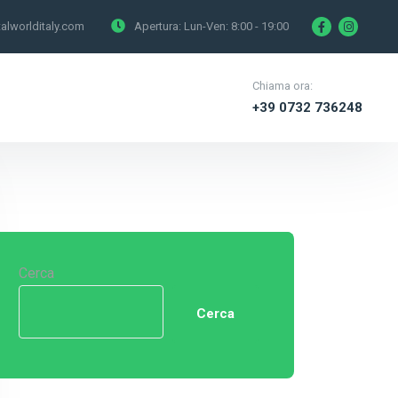
alworlditaly.com
Apertura: Lun-Ven:
8:00 - 19:00
Chiama ora:
+39 0732 736248
Cerca
Cerca