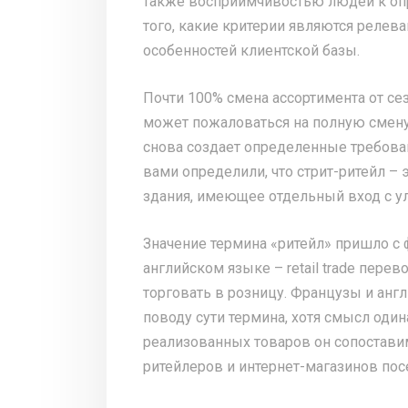
также восприимчивостью людей к оп
того, какие критерии являются релева
особенностей клиентской базы.
Почти 100% смена ассортимента от сез
может пожаловаться на полную смену 
снова создает определенные требова
вами определили, что стрит-ритейл –
здания, имеющее отдельный вход с у
Значение термина «ритейл» пришло с ф
английском языке – retail trade перев
торговать в розницу. Французы и анг
поводу сути термина, хотя смысл один
реализованных товаров он сопоставим
ритейлеров и интернет-магазинов пос