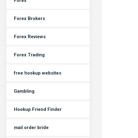
Forex
Forex Brokers
Forex Reviews
Forex Trading
free hookup websites
Gambling
Hookup Friend Finder
mail order bride