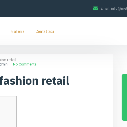
Email:
info@met
t
Galleria
Contattaci
on retail
dmin
No Comments
shion retail