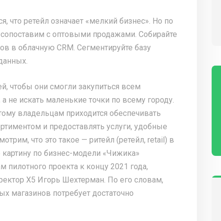
ся, что ретейл означает «мелкий бизнес». Но по
 сопоставим с оптовыми продажами. Собирайте
ков в облачную CRM. Сегментируйте базу
данных.
ей, чтобы они смогли закупиться всем
 не искать маленькие точки по всему городу.
этому владельцам приходится обеспечивать
ртиментом и предоставлять услуги, удобные
трим, что это такое — ритейл (ретейл, retail) в
ю картину по бизнес-модели «Чижика»
м пилотного проекта к концу 2021 года,
ектор X5 Игорь Шехтерман. По его словам,
ых магазинов потребует достаточно