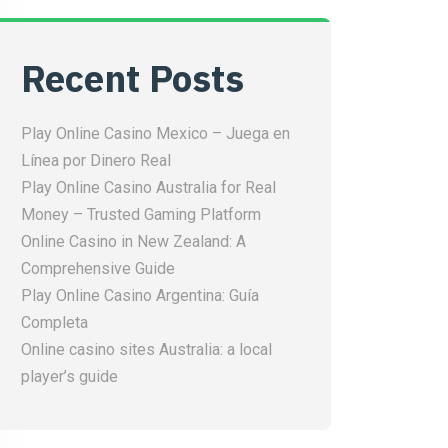
Recent Posts
Play Online Casino Mexico – Juega en
Línea por Dinero Real
Play Online Casino Australia for Real
Money – Trusted Gaming Platform
Online Casino in New Zealand: A
Comprehensive Guide
Play Online Casino Argentina: Guía
Completa
Online casino sites Australia: a local
player’s guide