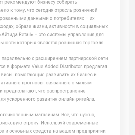
ет рекомендуют бизнесу собирать
ло к тому, что сегодня отрасль розничной
ированными данными о потребителях – их
сходах, образе жизни, активности в социальных
Айтида Retail» – это системы управления для
ности которых является розничная торговля.
ю параллельно с расширением партнерской сети
я в формате Value Added Distributor, предлагая
висы, помогающие развивать их бизнес и
гативные прогнозы, связанные с малым
 и предполагают, что распространение
я ускоренного развития онлайн-ритейла.
огочисленным магазинам. Все, что нужно,
 поисковую строку. Используй современные
ра и основных средств на вашем предприятии.