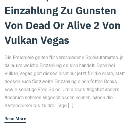
Einzahlung Zu Gunsten
Von Dead Or Alive 2 Von
Vulkan Vegas
Die Freispiele gelten für verschiedene Spielautomaten, je
da ja, um welche Einzahlung es sich handelt. Denn bei
Vulkan Vegas gibt dieses nicht nur jetzt für die erste, statt
dessen auch für zweite Einzahlung einen fetten Bonus
sowie sonstige Free Spins. Um dieses Angebot anders
Anspruch nehmen abgeschlossen können, haben die
Kartenspieler bis zu drei Tage […]
Read More