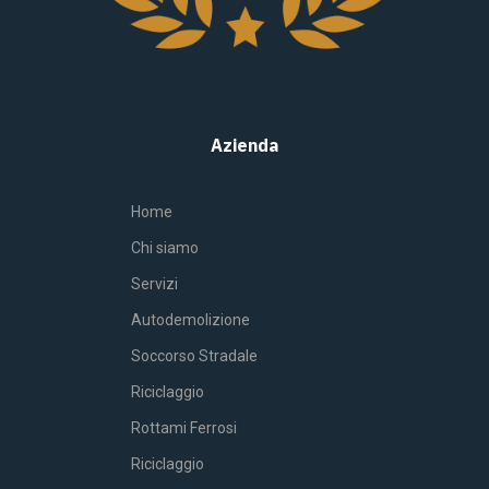
Azienda
Home
Chi siamo
Servizi
Autodemolizione
Soccorso Stradale
Riciclaggio
Rottami Ferrosi
Riciclaggio