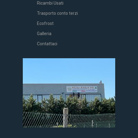
Ricambi Usati
Trasporto conto terzi
Ecofrost
Galleria
Contattaci