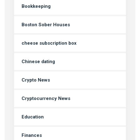
Bookkeeping
Boston Sober Houses
cheese subscription box
Chinese dating
Crypto News
Cryptocurrency News
Education
Finances