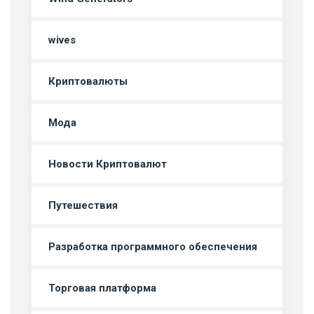
wives
Криптовалюты
Мода
Новости Криптовалют
Путешествия
Разработка программного обеспечения
Торговая платформа