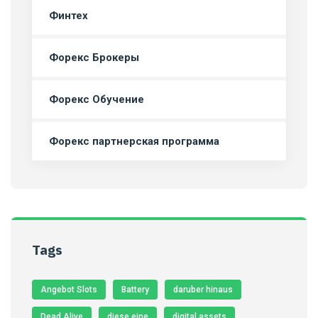
Финтех
Форекс Брокеры
Форекс Обучение
Форекс партнерская программа
Tags
Angebot Slots
Battery
daruber hinaus
Dead Alive
diese eine
digital assets