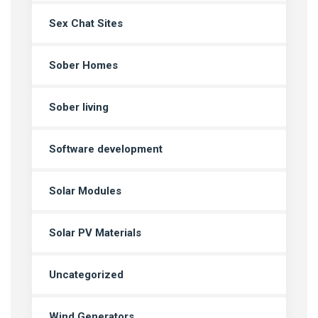
Sex Chat Sites
Sober Homes
Sober living
Software development
Solar Modules
Solar PV Materials
Uncategorized
Wind Generators