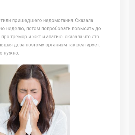
метили пришедшего недомогания. Сказала
есчо неделю, потом попробовать повысить до
про тремор и жкт и апатию, сказала что это
ьшая доза поэтому организм так реагирует.
не нужно.