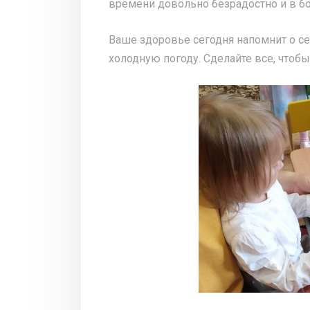
времени довольно безрадостно и в бо
Ваше здоровье сегодня напомнит о себ
холодную погоду. Сделайте все, чтобы 