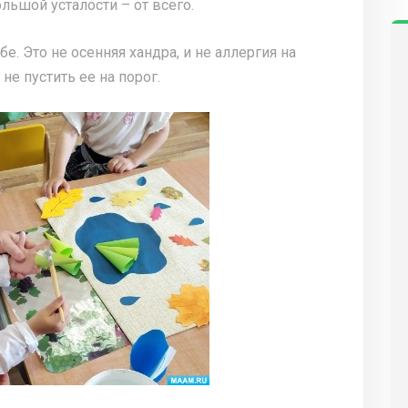
льшой усталости – от всего.
е. Это не осенняя хандра, и не аллергия на
не пустить ее на порог.