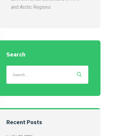
and Arctic Regions
Search
Recent Posts