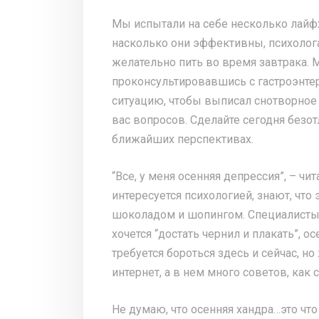
Мы испытали на себе несколько лайф
насколько они эффективны, психолога
желательно пить во время завтрака.
проконсультировавшись с гастроэнтер
ситуацию, чтобы выписал снотворное
вас вопросов. Сделайте сегодня безот
ближайших перспективах.
“Все, у меня осенняя депрессия”, – чит
интересуется психологией, знают, что 
шоколадом и шопингом. Специалисты
хочется “достать чернил и плакать”, о
требуется бороться здесь и сейчас, н
интернет, а в нем много советов, как
Не думаю, что осенняя хандра…это что 