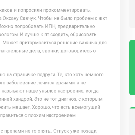
хаков и попросили прокомментировать,
 Оксану Савчук. Чтобы не было проблем с жкт
 Можно попробовать ИПН, предварительно
ологом. И лучше к пт сходить, обрисовать
 . Может притормозиться решение важных для
лагательные дела, звонки, договоритесь о
аю на страничке подруги. Те, кто хоть немного
это заболевание лечится врачами, а не
 называют наше унылое настроение, когда
сенней хандрой. Это не тот диагноз, с которым
о жить мешает. Хорошо, что есть всемогущий
 справиться с плохим настроением.
с препами не то опять.. Отпуск уже позади,