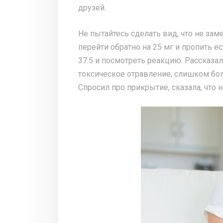
друзей.
Не пытайтесь сделать вид, что не за
перейти обратно на 25 мг и пропить 
37.5 и посмотреть реакцию. Рассказал 
токсическое отравление, слишком бол
Спросил про прикрытие, сказала, что 