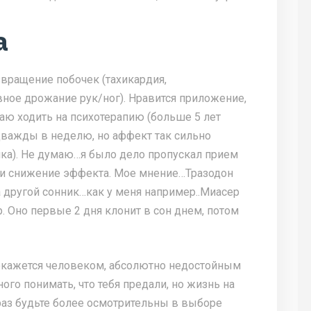
а
озвращение побочек (тахикардия,
вное дрожание рук/ног). Нравится приложение,
аю ходить на психотерапию (больше 5 лет
дважды в неделю, но аффект так сильно
ика). Не думаю…я было дело пропускал прием
 и снижение эффекта. Мое мнение…Тразодон
 другой сонник…как у меня например..Миасер
. Оно первые 2 дня клонит в сон днем, потом
 окажется человеком, абсолютно недостойным
ого понимать, что тебя предали, но жизнь на
раз будьте более осмотрительны в выборе