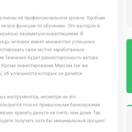
полнены на профессиональном уровне. Удобная
 на все функции по обучению. Это выгодно в
серьёзно заниматься инвестициями. В
 ведь человек имеет множество успешных
естировать свои честно заработанные.
 Темченко будет разносторонность автора
. Кроме инвестирования Максим так же
 об успешности которых он делится
х инструментов, несмотря на это
ользуется только привычными банковскими
внее хранить деньги на счету, чем дома. Так
будете получать хотя бы минимальный процент.