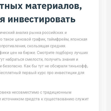
тных материалов,
я инвестировать
ический анализ рынка российских и
то такое ценовой график, таймфрейм, японская
сопротивления, скользящая средняя.
афики цен на бирже. Смотрите подборку лучших
т набраться смелости, получить знания и
 и безопасно. Как бы тут не обсирали тинькофф,
й бесплатный первый курс про инвестиции для
овека несовместимо с традиционным
 источником средств к существованию служит