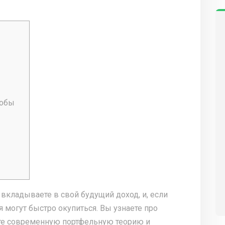
тобы
 вкладываете в свой будущий доход, и, если
 могут быстро окупиться. Вы узнаете про
те современную портфельную теорию и