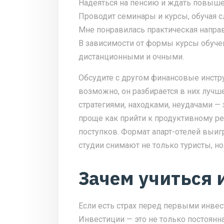
Надеяться на пенсию и ждать повыше
Проводит семинары и курсы, обучая 
Мне понравилась практическая напра
В зависимости от формы курсы обуче
дистанционными и очными.
Обсудите с другом финансовые инстр
возможно, он разбирается в них лучш
стратегиями, находками, неудачами —
проще как прийти к продуктивному р
поступков. Формат апарт-отелей выиг
студии снимают не только туристы, но
Зачем учиться
Если есть страх перед первыми инвес
Инвестиции — это не только постоян