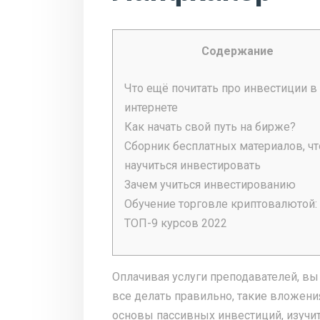
Содержание
Что ещё почитать про инвестиции в
интернете
Как начать свой путь на бирже?
Сборник бесплатных материалов, ч
научиться инвестировать
Зачем учиться инвестированию
Обучение торговле криптовалютой:
ТОП-9 курсов 2022
Оплачивая услуги преподавателей, вы
все делать правильно, такие вложения
основы пассивных инвестиций, изучи