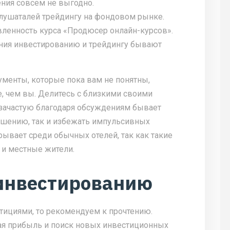
ния совсем не выгодно.
слушаталей трейдингу на фондовом рынке.
вленность курса «Продюсер онлайн-курсов».
ния инвестированию и трейдингу бывают
ументы, которые пока вам не понятны,
е, чем вы. Делитесь с близкими своими
 зачастую благодаря обсуждениям бывает
ешению, так и избежать импульсивных
рывает среди обычных отелей, так как такие
 и местные жители.
 инвестированию
тициями, то рекомендуем к прочтению.
ная прибыль и поиск новых инвестиционных