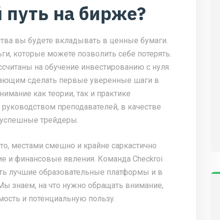
й путь на бирже?
ства вы будете вкладывать в ценные бумаги.
ьги, которые можете позволить себе потерять.
считаны на обучение инвестированию с нуля.
ающим сделать первые уверенные шаги в
нимание как теории, так и практике
д руководством преподавателей, в качестве
 успешные трейдеры.
сто, местами смешно и крайне саркастично
е и финансовые явления. Команда Сheckroi
ть лучшие образовательные платформы и в
Мы знаем, на что нужно обращать внимание,
имость и потенциальную пользу.