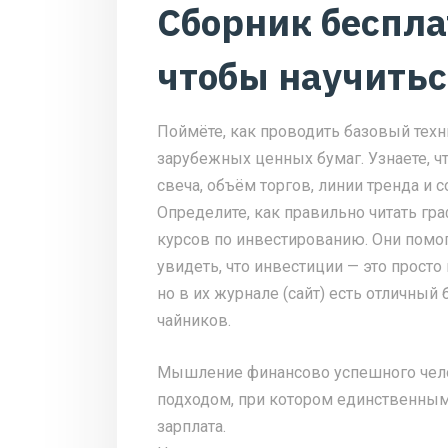
Сборник беспла
чтобы научитьс
Поймёте, как проводить базовый техн
зарубежных ценных бумаг. Узнаете, ч
свеча, объём торгов, линии тренда и 
Определите, как правильно читать гр
курсов по инвестированию. Они помогу
увидеть, что инвестиции — это просто
но в их журнале (сайт) есть отличны
чайников.
Мышление финансово успешного чел
подходом, при котором единственным
зарплата.