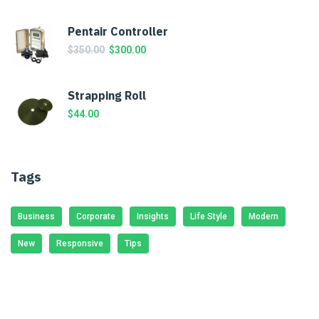
Pentair Controller
$
350.00
$
300.00
Strapping Roll
$
44.00
Tags
Business
Corporate
Insights
Life Style
Modern
New
Responsive
Tips