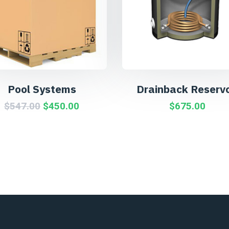
Pool Systems
Drainback Reservo
$
547.00
$
450.00
$
675.00