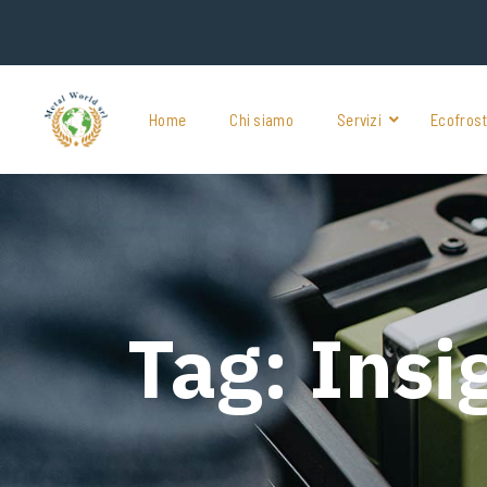
Home
Chi siamo
Servizi
Ecofros
Tag:
Insi