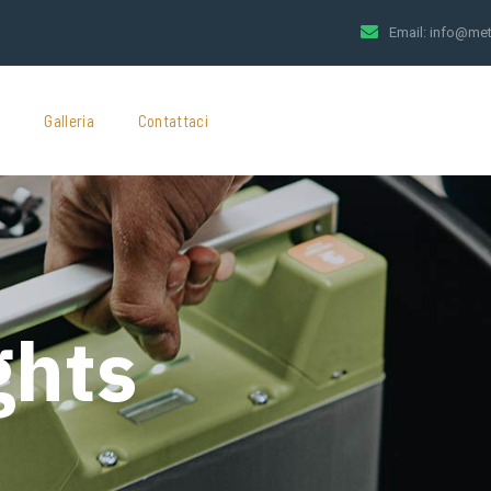
Email:
info@met
t
Galleria
Contattaci
ghts